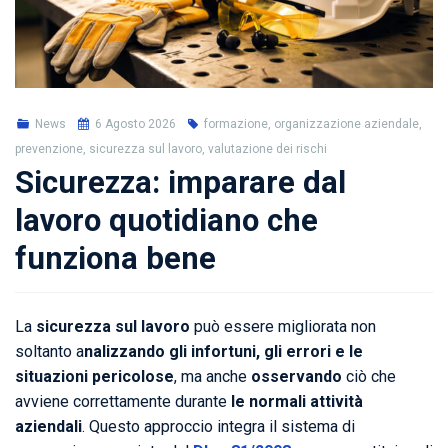
News
6 Agosto 2026
formazione, organizzazione aziendale,
prevenzione, sicurezza sul lavoro, valutazione dei rischi
Sicurezza: imparare dal
lavoro quotidiano che
funziona bene
La
sicurezza sul lavoro
può essere migliorata non
soltanto a
nalizzando gli infortuni, gli errori e le
situazioni pericolose
, ma anche
osservando
ciò che
avviene correttamente durante
le normali attività
aziendali
. Questo approccio integra il sistema di