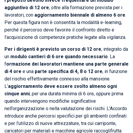
I preposti devono invece frequentare un modulo
aggiuntivo di 12 ore
, oltre alla formazione prevista per i
lavoratori, con
aggiornamento biennale di almeno 6 ore
.
Per questa figura non è consentita la modalità e-learning,
perché il percorso deve favorire il confronto diretto e
l’acquisizione di competenze pratiche legate alla vigilanza.
Per i dirigenti è previsto un corso di 12 ore
, integrato da
un
modulo cantieri di 6 ore quando necessario
. La
f
ormazione dei lavoratori mantiene una parte generale
di 4 ore
e una
parte specifica di 4, 8 o 12 ore
, in funzione
del rischio effettivamente connesso alla mansione.
L’
aggiornamento deve essere svolto almeno ogni
cinque anni
, per una durata minima di 6 ore, oppure prima
quando intervengono modifiche significative
nell’organizzazione o nella valutazione dei rischi. L’Accordo
introduce anche percorsi specifici per gli ambienti confinati
e per l’utilizzo di nuove attrezzature, tra cui carriponte,
caricatori per materiali e macchine agricole raccoglifrutta.