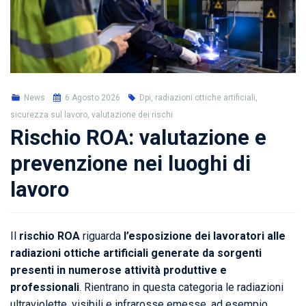
News
6 Agosto 2026
Dpi, radiazioni ottiche artificiali,
sicurezza sul lavoro, valutazione dei rischi
Rischio ROA: valutazione e
prevenzione nei luoghi di
lavoro
Il
rischio ROA
riguarda
l’esposizione dei lavoratori alle
radiazioni ottiche artificiali generate da sorgenti
presenti in numerose attività produttive e
professionali
. Rientrano in questa categoria le radiazioni
ultraviolette, visibili e infrarosse emesse, ad esempio,